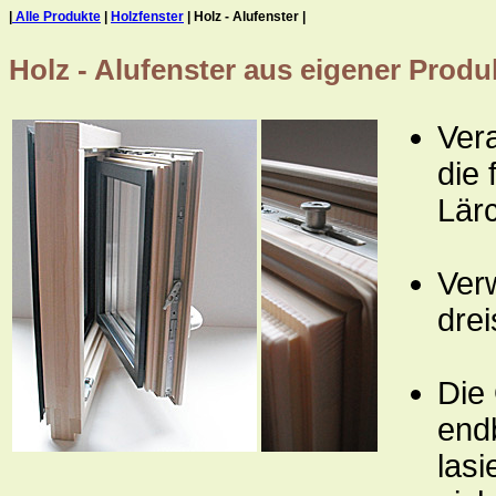
|
Alle Produkte
|
Holzfenster
| Holz - Alufenster |
Holz - Alufenster aus eigener Produ
Vera
die 
Lärc
Ver
drei
Die 
end
las