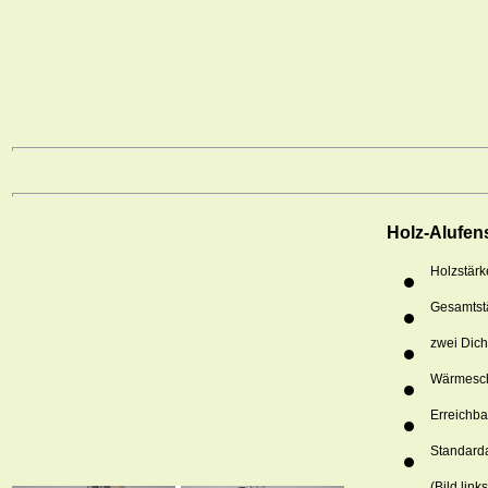
Holz-Alufens
Holzstär
Gesamtst
zwei Dic
Wärmeschu
Erreichba
Standarda