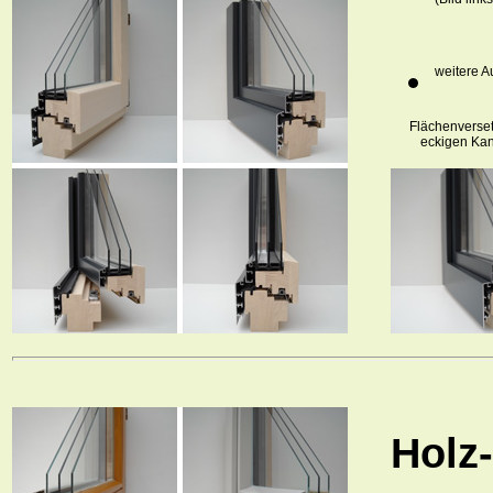
(Bild links
weitere A
Flächenverset
eckigen Ka
Holz-