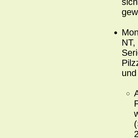
sic
gew
Mon
NT, 
Ser
Pilz
und
2