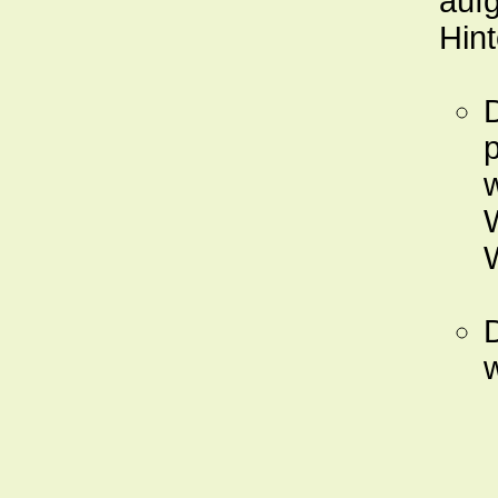
aufg
Hint
D
p
W
w