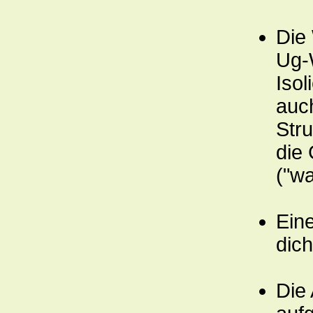
Die
Ug-W
Iso
auch
Stru
die
("w
Ein
dich
Die 