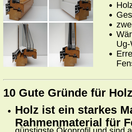
Hol
Ges
zwe
Wär
Ug-
Err
Fens
10 Gute Gründe für Holz
Holz ist ein starkes M
Rahmenmaterial für F
günstigste Ökoprofil und sind 